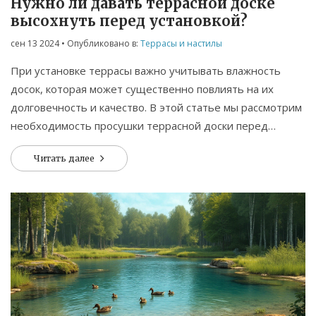
Нужно ли давать террасной доске
высохнуть перед установкой?
сен 13 2024
• Опубликовано в:
Террасы и настилы
При установке террасы важно учитывать влажность
досок, которая может существенно повлиять на их
долговечность и качество. В этой статье мы рассмотрим
необходимость просушки террасной доски перед
монтажом, а также дадим полезные советы по выбору и
Читать далее
подготовке материалов для вашей террасы.