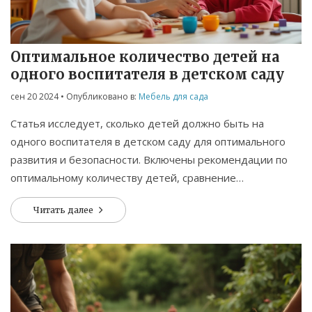
Связаться
© 2026. Все права защищены.
Оптимальное количество детей на
одного воспитателя в детском саду
сен 20 2024
• Опубликовано в:
Мебель для сада
Статья исследует, сколько детей должно быть на
одного воспитателя в детском саду для оптимального
развития и безопасности. Включены рекомендации по
оптимальному количеству детей, сравнение
международных стандартов и практические советы по
Читать далее
выбору мебели для детского сада.