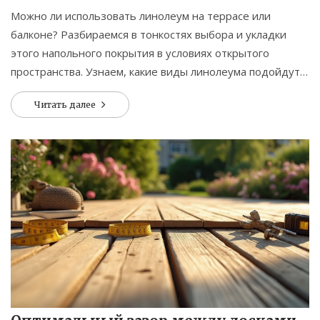
Можно ли использовать линолеум на террасе или
балконе? Разбираемся в тонкостях выбора и укладки
этого напольного покрытия в условиях открытого
пространства. Узнаем, какие виды линолеума подойдут
для использования на улице и как правильно
Читать далее
подготовить основание.