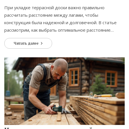
При укладке террасной доски важно правильно
рассчитать расстояние между лагами, чтобы
конструкция была надежной и долговечной. В статье
рассмотрим, как выбрать оптимальное расстояние
между лагами, какие материалы лучше использовать, а
Читать далее
также расскажем о полезных советах и нюансах
возможных ошибок.