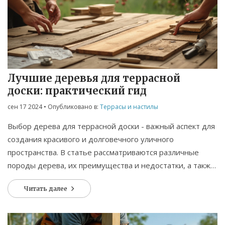
Лучшие деревья для террасной
доски: практический гид
сен 17 2024
• Опубликовано в:
Террасы и настилы
Выбор дерева для террасной доски - важный аспект для
создания красивого и долговечного уличного
пространства. В статье рассматриваются различные
породы дерева, их преимущества и недостатки, а также
влияние внешних условий на долговечность материала.
Читать далее
Полезные советы помогут вам сделать осознанный
выбор для вашего проекта.