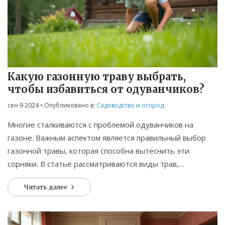
Какую газонную траву выбрать,
чтобы избавиться от одуванчиков?
сен 9 2024
• Опубликовано в:
Садоводство и огород
Многие сталкиваются с проблемой одуванчиков на
газоне. Важным аспектом является правильный выбор
газонной травы, которая способна вытеснить эти
сорняки. В статье рассматриваются виды трав,
подходящие для этого, и даются советы по их
Читать далее
использованию.