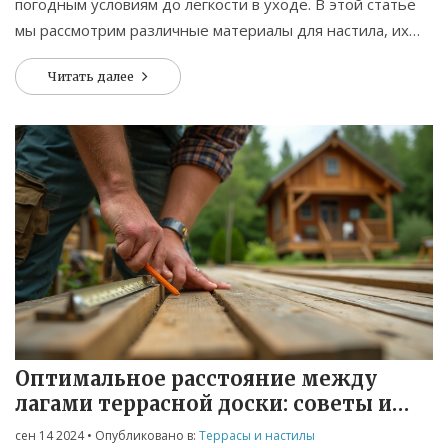
погодным условиям до легкости в уходе. В этой статье
мы рассмотрим различные материалы для настила, их
преимущества и недостатки, а также дадим полезные
Читать далее
советы по выбору и укладке. Уделим внимание
эстетическим и практическим аспектам, чтобы помочь
вам создать комфортное и долговечное пространство на
террасе.
Оптимальное расстояние между
лагами террасной доски: советы и
рекомендации
сен 14 2024
• Опубликовано в:
Террасы и настилы