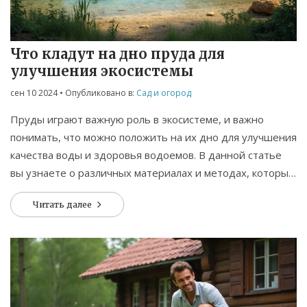
Что кладут на дно пруда для
улучшения экосистемы
сен 10 2024
• Опубликовано в:
Сад и огород
Пруды играют важную роль в экосистеме, и важно
понимать, что можно положить на их дно для улучшения
качества воды и здоровья водоемов. В данной статье
вы узнаете о различных материалах и методах, которые
можно использовать для создания здорового и
Читать далее
сбалансированного пруда.