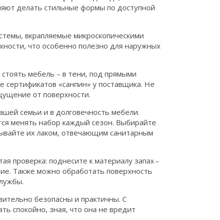
оляют делать стильные формы по доступной
стемы, вкрапляемые микроскопическими
хности, что особенно полезно для наружных
 стоять мебель – в тени, под прямыми
е сертификатов «санпин» у поставщика. Не
щущение от поверхности.
ашей семьи и в долговечность мебели.
тся менять набор каждый сезон. Выбирайте
ывайте их лаком, отвечающим санитарным
тая проверка: поднесите к материалу запах –
тие. Также можно обработать поверхность
лужбы.
вительно безопасны и практичны. С
ть спокойно, зная, что она не вредит