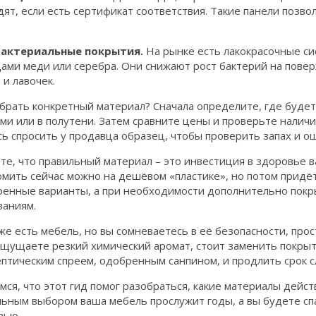
ят, если есть сертификат соответствия. Такие панели позв
актериальные покрытия.
На рынке есть лакокрасочные си
ами меди или серебра. Они снижают рост бактерий на повер
 и лавочек.
брать конкретный материал? Сначала определите, где будет
и или в полутени. Затем сравните цены и проверьте наличи
ь спросить у продавца образец, чтобы проверить запах и о
е, что правильный материал – это инвестиция в здоровье в
омить сейчас можно на дешёвом «пластике», но потом придё
ренные варианты, а при необходимости дополнительно покр
ваниям.
же есть мебель, но вы сомневаетесь в её безопасности, прос
ощущаете резкий химический аромат, стоит заменить покры
птическим спреем, одобренным санпином, и продлить срок с
ся, что этот гид помог разобраться, какие материалы дейст
ьным выбором ваша мебель прослужит годы, а вы будете спа
вью.