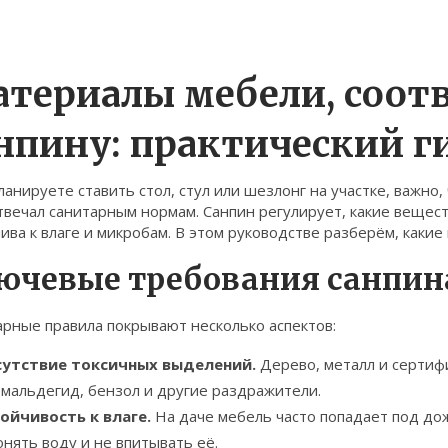
териалы мебели, соот
нпину: практический г
ланируете ставить стол, стул или шезлонг на участке, важно
твечал санитарным нормам. Санпин регулирует, какие вещест
ива к влаге и микробам. В этом руководстве разберём, каки
ючевые требования санпин
рные правила покрывают несколько аспектов:
утствие токсичных выделений.
Дерево, металл и сертиф
мальдегид, бензол и другие раздражители.
ойчивость к влаге.
На даче мебель часто попадает под до
онять воду и не впитывать её.