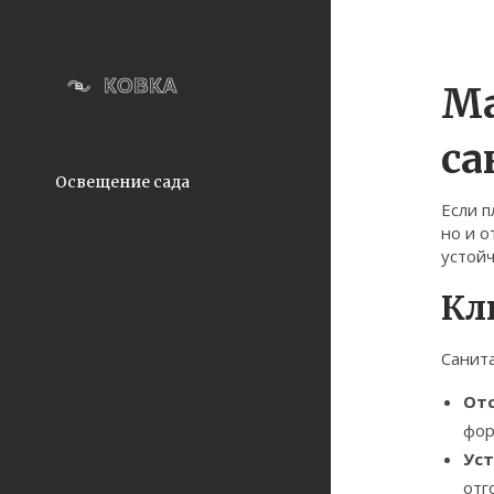
Ма
са
Освещение сада
Если п
но и о
устойч
Кл
Санита
Отс
фор
Уст
отг