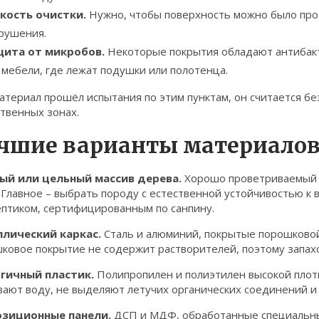
кость очистки.
Нужно, чтобы поверхность можно было про
рушения.
ита от микробов.
Некоторые покрытия обладают антибакт
 мебели, где лежат подушки или полотенца.
атериал прошёл испытания по этим пунктам, он считается б
твенных зонах.
чшие варианты материало
ый или цельный массив дерева.
Хорошо проветриваемый 
 Главное – выбрать породу с естественной устойчивостью к вл
ептиком, сертифицированным по санпину.
лический каркас.
Сталь и алюминий, покрытые порошковой 
овое покрытие не содержит растворителей, поэтому запахов
гичный пластик.
Полипропилен и полиэтилен высокой плот
вают воду, не выделяют летучих органических соединений 
зиционные панели.
ДСП и МДФ, обработанные специальны