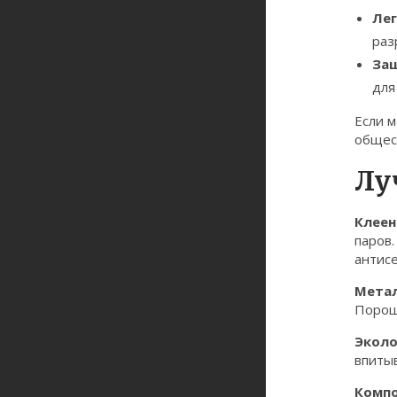
Лег
раз
Защ
для
Если м
общес
Лу
Клеен
паров.
антис
Метал
Порошк
Эколо
впиты
Компо