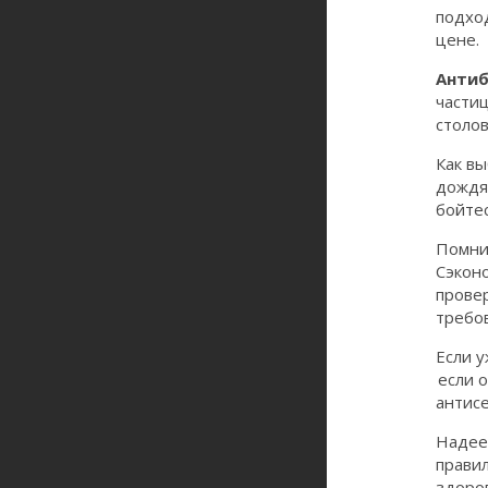
подход
цене.
Антиб
частиц
столов
Как вы
дождям
бойтес
Помнит
Сэкон
прове
требо
Если у
если 
антисе
Надеем
правил
здоро