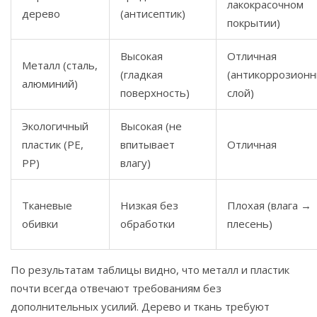
лакокрасочном
дерево
(антисептик)
покрытии)
Высокая
Отличная
Металл (сталь,
(гладкая
(антикоррозион
алюминий)
поверхность)
слой)
Экологичный
Высокая (не
пластик (PE,
впитывает
Отличная
PP)
влагу)
Тканевые
Низкая без
Плохая (влага →
обивки
обработки
плесень)
По результатам таблицы видно, что металл и пластик
почти всегда отвечают требованиям без
дополнительных усилий. Дерево и ткань требуют