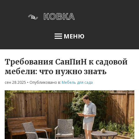
МЕНЮ
Требования СанПиН к садовой
Освещение сада
мебели: что нужно знать
сен 28 2025
• Опубликовано в:
Мебель для сада
Меню
О нас
Условия использования
Политика конфиденциальности
ФЗ-152