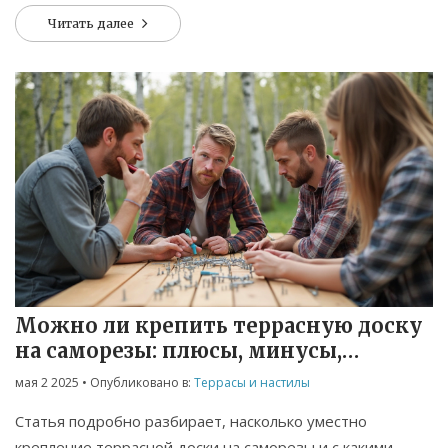
обращать внимание при монтаже. Дадим советы для
Читать далее
разных материалов досок и климата. Поделимся опытом,
где и почему чаще всего делают ошибки. Всё
максимально просто: без воды, только то, что
пригодится при работе.
Можно ли крепить террасную доску
на саморезы: плюсы, минусы,
нюансы
мая 2 2025
• Опубликовано в:
Террасы и настилы
Статья подробно разбирает, насколько уместно
крепление террасной доски на саморезы и с какими