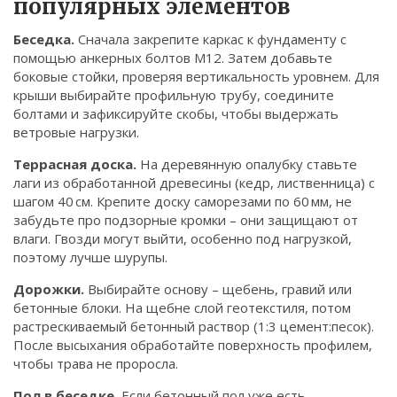
популярных элементов
Беседка.
Сначала закрепите каркас к фундаменту с
помощью анкерных болтов M12. Затем добавьте
боковые стойки, проверяя вертикальность уровнем. Для
крыши выбирайте профильную трубу, соедините
болтами и зафиксируйте скобы, чтобы выдержать
ветровые нагрузки.
Террасная доска.
На деревянную опалубку ставьте
лаги из обработанной древесины (кедр, лиственница) с
шагом 40 см. Крепите доску саморезами по 60 мм, не
забудьте про подзорные кромки – они защищают от
влаги. Гвозди могут выйти, особенно под нагрузкой,
поэтому лучше шурупы.
Дорожки.
Выбирайте основу – щебень, гравий или
бетонные блоки. На щебне слой геотекстиля, потом
растрескиваемый бетонный раствор (1:3 цемент:песок).
После высыхания обработайте поверхность профилем,
чтобы трава не проросла.
Пол в беседке.
Если бетонный пол уже есть,