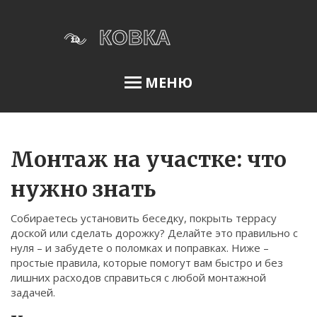
МЕНЮ
Освещение сада
Монтаж на участке: что
нужно знать
Меню
Собираетесь установить беседку, покрыть террасу
О нас
доской или сделать дорожку? Делайте это правильно с
нуля – и забудете о поломках и поправках. Ниже –
Условия использования
простые правила, которые помогут вам быстро и без
Политика конфиденциальности
лишних расходов справиться с любой монтажной
задачей.
ФЗ-152