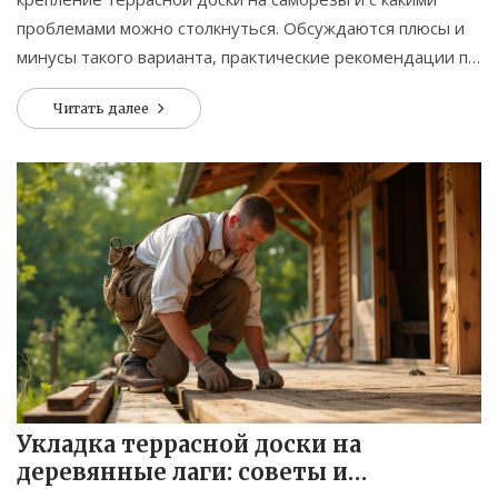
проблемами можно столкнуться. Обсуждаются плюсы и
минусы такого варианта, практические рекомендации по
выбору крепежа и советы мастеров. Вы узнаете о
Читать далее
типичных ошибках при установке и выясните, на что
обращать внимание. Будет полезно тем, кто хочет
сделать террасу руками и не ошибиться с выбором.
Укладка террасной доски на
деревянные лаги: советы и