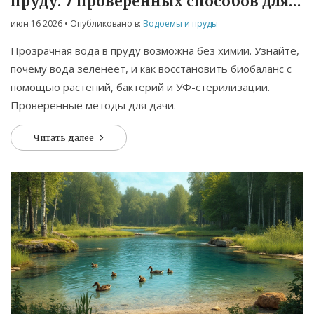
пруду: 7 проверенных способов для
чистого водоема
июн 16 2026
• Опубликовано в:
Водоемы и пруды
Прозрачная вода в пруду возможна без химии. Узнайте,
почему вода зеленеет, и как восстановить биобаланс с
помощью растений, бактерий и УФ-стерилизации.
Проверенные методы для дачи.
Читать далее