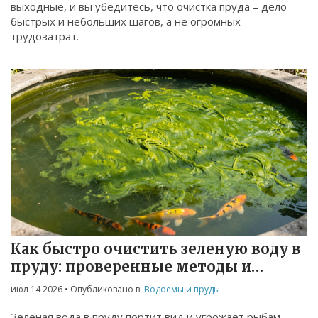
выходные, и вы убедитесь, что очистка пруда – дело
быстрых и небольших шагов, а не огромных
трудозатрат.
Как быстро очистить зеленую воду в
пруду: проверенные методы и
советы
июл 14 2026
• Опубликовано в:
Водоемы и пруды
Зеленая вода в пруду портит вид и угрожает рыбам.