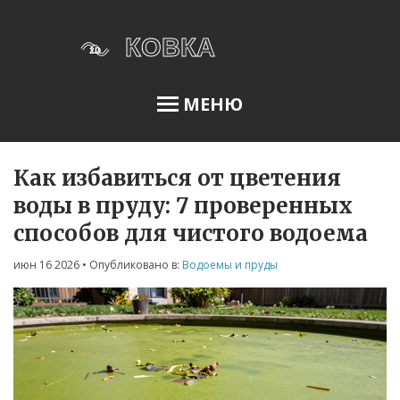
МЕНЮ
Как избавиться от цветения
Освещение сада
воды в пруду: 7 проверенных
способов для чистого водоема
Меню
июн 16 2026
• Опубликовано в:
Водоемы и пруды
О нас
Условия использования
Политика конфиденциальности
ФЗ-152