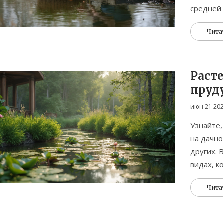
средней 
Чита
Расте
пруду
вари
июн 21 20
Узнайте,
на дачно
других. 
видах, к
конкретн
Чита
подобрат
ошибки т
получить