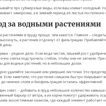
бывайте про субмерзлые виды, если ваш климат холодный. 
ивает заморозки, а в зимний период её листья постепенно о
од за водными растениями
а растениями в пруду проще, чем кажется. Главное – следить
высохнуть, а растения отдохнут от фильтрации. Прибавляйте
й день.
мка – редкое дело. Если вода чистая, лишний рост удобрен
очно слегка подстрочить стебли, чтобы они не загнили. Пр
ы для водных растений, но в небольших дозах.
ярно удаляйте засохшие или умершие листочки. Это предотв
в. Если заметили, что растения слишком быстро покрывают в
 до нижних слоёв и биофильтрация осталась эффективной.
ин совет – добавить в пруд небольшое количество камыша и
венный барьер от ветра, а их корни помогут удерживать ос
ким экосистемным оазисом, где каждый элемент работает на