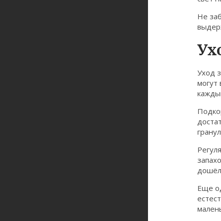
Не за
выдерж
Ух
Уход з
могут 
кажды
Подкор
достат
гранул
Регул
запахо
дошёл
Еще од
естест
малень