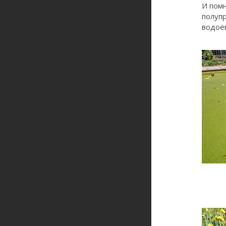
И помн
полупр
водоё