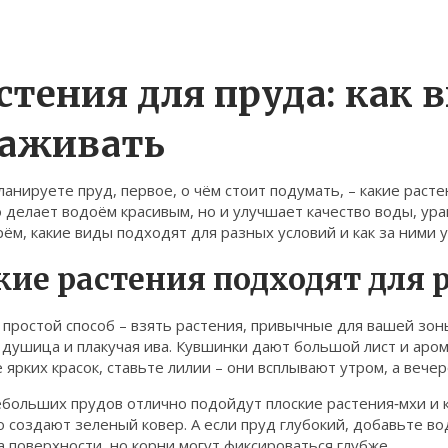
стения для пруда: как 
аживать
ланируете пруд, первое, о чём стоит подумать, – какие рас
 делает водоём красивым, но и улучшает качество воды, ур
ём, какие виды подходят для разных условий и как за ними 
кие растения подходят для 
простой способ – взять растения, привычные для вашей зон
 душица и плакучая ива. Кувшинки дают большой лист и аром
 ярких красок, ставьте лилии – они всплывают утром, а вече
ебольших прудов отлично подойдут плоские растения‑мхи и 
 создают зеленый ковер. А если пруд глубокий, добавьте в
а поверхности, но корни могут фиксироваться глубже.