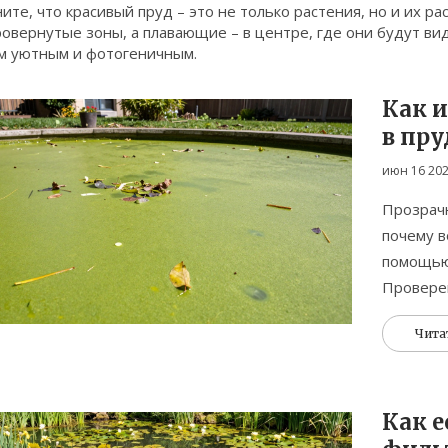
ите, что красивый пруд – это не только растения, но и их р
овернутые зоны, а плавающие – в центре, где они будут ви
м уютным и фотогеничным.
Как и
в пру
для 
июн 16 20
Прозрачн
почему в
помощью 
Провере
Чита
Как 