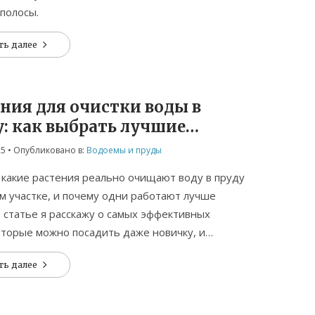
полосы.
ть далее
ния для очистки воды в
: как выбрать лучшие
анты
25
• Опубликовано в:
Водоемы и пруды
 какие растения реально очищают воду в пруду
м участке, и почему одни работают лучше
В статье я расскажу о самых эффективных
оторые можно посадить даже новичку, и
ых принципах их действия. Вы узнаете, как
ть далее
ь растения под ваш стиль пруда, на какие
очно не стоит тратить время и как быстро
 эффект чистой воды без химии. А еще