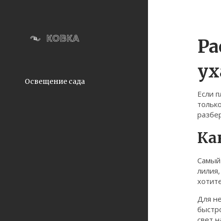
Ра
ух
Освещение сада
Если п
только
разбер
Ка
Самый 
лилия,
хотите
Для н
быстро
свет н