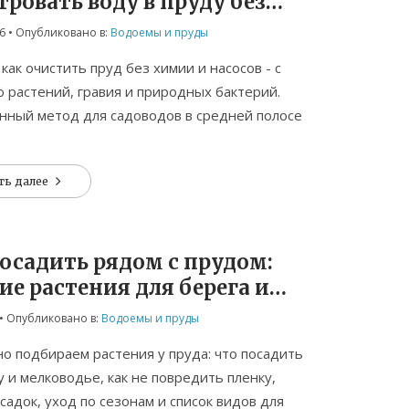
ровать воду в пруду без
и и насосов
6
• Опубликовано в:
Водоемы и пруды
 как очистить пруд без химии и насосов - с
растений, гравия и природных бактерий.
нный метод для садоводов в средней полосе
ть далее
осадить рядом с прудом:
е растения для берега и
оводья
• Опубликовано в:
Водоемы и пруды
о подбираем растения у пруда: что посадить
у и мелководье, как не повредить пленку,
садок, уход по сезонам и список видов для