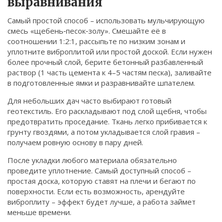
выравнивания
Самый простой способ – использовать мульчирующую
смесь «щебень‑песок‑золу». Смешайте её в
соотношении 1:2:1, рассыпьте по низким зонам и
уплотните виброплитой или простой доской. Если нужен
более прочный слой, берите бетонный разбавленный
раствор (1 часть цемента к 4–5 частям песка), заливайте
в подготовленные ямки и разравнивайте шпателем.
Для небольших дач часто выбирают готовый
геотекстиль. Его раскладывают под слой щебня, чтобы
предотвратить проседание. Ткань легко прибивается к
грунту гвоздями, а потом укладывается слой гравия –
получаем ровную основу в пару дней.
После укладки любого материала обязательно
проведите уплотнение. Самый доступный способ –
простая доска, которую ставят на плечи и бегают по
поверхности. Если есть возможность, арендуйте
виброплиту – эффект будет лучше, а работа займет
меньше времени.