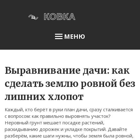
МЕНЮ
Освещение сада
Выравнивание дачи: как
сделать землю ровной без
Меню
лишних хлопот
О нас
Каждый, кто берёт в руки план дачи, сразу сталкивается
Условия использования
с вопросом: как правильно выровнять участок?
Политика конфиденциальности
Неровный грунт мешает посадке растений,
раскидыванию дорожек и укладке покрытий. Давайте
ФЗ-152
разберём, какие шаги нужны, чтобы земля была ровной,