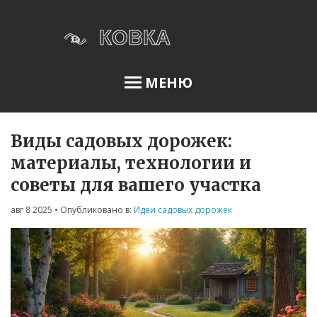
МЕНЮ
Виды садовых дорожек:
Освещение сада
материалы, технологии и
советы для вашего участка
Меню
авг 8 2025
• Опубликовано в:
Идеи садовых дорожек
О нас
Условия использования
Политика конфиденциальности
ФЗ-152