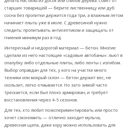
делать настилы из досок или спилов дерева. Совет от
старших товарищей — берите лиственницу или дуб:
сосна без пропитки держится года три, а влажным летом
начинает плыть уже в июле. С древесиной нужно
следить: пропитывать антисептиком и защищать от
гниения минимум раз в год.
Интересный и недорогой материал — бетон. Многие
сделали из него настоящие «садовые автобаны»: льют в
опалубку либо отдельные плиты, либо ленты с изгибом.
Выбор оправдан для тех, у кого на участке много
техники или мокрый склон — бетон держит вес, не
скользит, легко отмывается. Но зато зимой часто
трескается, если был плохо армирован, и требует
восстановления через 4-5 сезонов.
Для тех, кто любит поэкспериментировать или просто
хочет сэкономить — отлично заходит мульча,
древесная щепа, даже кору можно использовать для