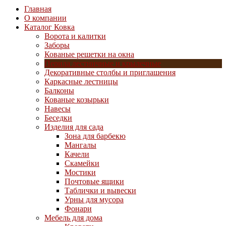
Главная
О компании
Каталог Ковка
Ворота и калитки
Заборы
Кованые решетки на окна
Перила лестничные и крылечные
Декоративные столбы и приглашения
Каркасные лестницы
Балконы
Кованые козырьки
Навесы
Беседки
Изделия для сада
Зона для барбекю
Мангалы
Качели
Скамейки
Мостики
Почтовые ящики
Таблички и вывески
Урны для мусора
Фонари
Мебель для дома