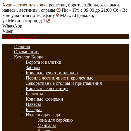
Художественная ковка
решетки, ворота, заборы, козырьки,
навесы, лестницы, ограды
Пн – Пт: с 09:00 до 21:00 Сб - Вс:
консультация по телефону
М.О., г.Щелково,
ул.Мелиораторов, д.1
WhatsApp
Viber
Открыть меню
Главная
О компании
Каталог Ковка
Ворота и калитки
Заборы
Кованые решетки на окна
Перила лестничные и крылечные
Декоративные столбы и приглашения
Каркасные лестницы
Балконы
Кованые козырьки
Навесы
Беседки
Изделия для сада
Зона для барбекю
Мангалы
Качели